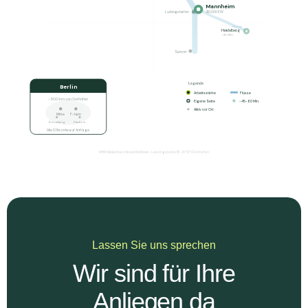
Mannheim
Ludwigshafen
310.000 EW
Neckar
Heidelberg
~45 Min.
Speyer
Legende
Berlin
Arbeitsstätte
Flüsse
~ 500 km von Osthofen
Eigene Seite
~45-60 Min.
Aktiv vor Ort
Mitte
F-hain
Kreuzberg
Pankow
Alle 12 Bezirke auf Anfrage
MHR Maklerbüro Harald Rehbein · Lessingstraße 18 · 67574 Osthofen
Lassen Sie uns sprechen
Wir sind für Ihre
Anliegen da